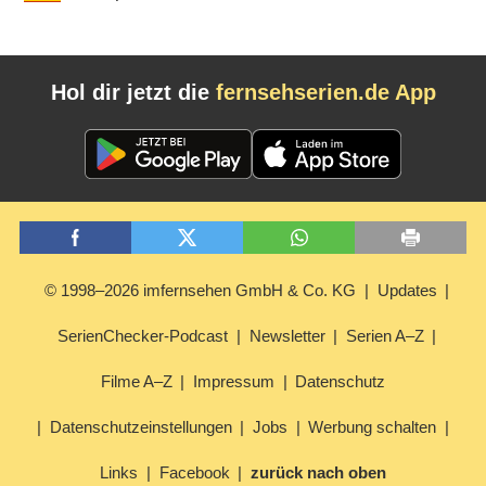
Hol dir jetzt die
fernsehserien.de App
© 1998–2026 imfernsehen GmbH & Co. KG
Updates
SerienChecker-Podcast
Newsletter
Serien A–Z
Filme A–Z
Impressum
Datenschutz
Datenschutzeinstellungen
Jobs
Werbung schalten
Links
Facebook
zurück nach oben