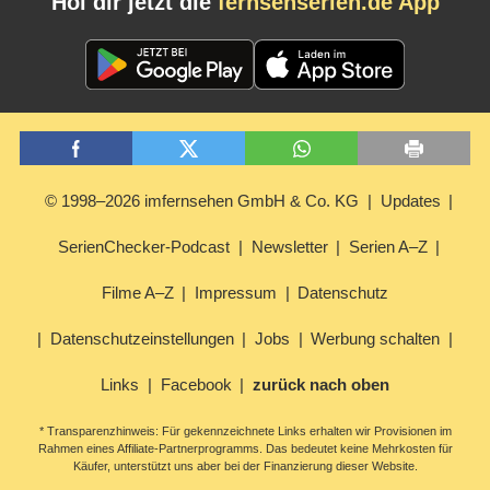
Hol dir jetzt die
fernsehserien.de App
© 1998–2026 imfernsehen GmbH & Co. KG
Updates
SerienChecker-Podcast
Newsletter
Serien A–Z
Filme A–Z
Impressum
Datenschutz
Datenschutzeinstellungen
Jobs
Werbung schalten
Links
Facebook
zurück nach oben
* Transparenzhinweis: Für gekennzeichnete Links erhalten wir Provisionen im
Rahmen eines Affiliate-Partnerprogramms. Das bedeutet keine Mehrkosten für
Käufer, unterstützt uns aber bei der Finanzierung dieser Website.