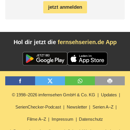
jetzt anmelden
Hol dir jetzt die
fernsehserien.de App
© 1998–2026 imfernsehen GmbH & Co. KG
Updates
SerienChecker-Podcast
Newsletter
Serien A–Z
Filme A–Z
Impressum
Datenschutz