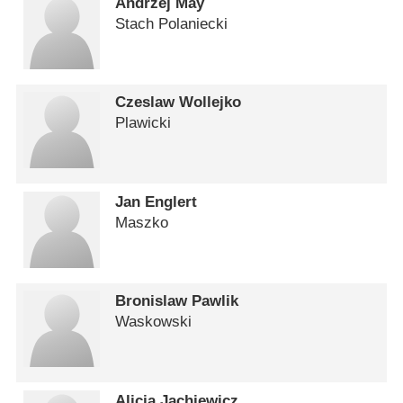
Andrzej May
Stach Polaniecki
Czeslaw Wollejko
Plawicki
Jan Englert
Maszko
Bronislaw Pawlik
Waskowski
Alicja Jachiewicz