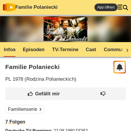
Familie Polaniecki
App öffnen
Infos
Episoden
TV-Termine
Cast
Community
Familie Polaniecki
PL
1978 (
Rodzina Polianieckich
)
Familienserie
7
Folgen
Deutsche TV-Premiere
22.08.1980
DDR2