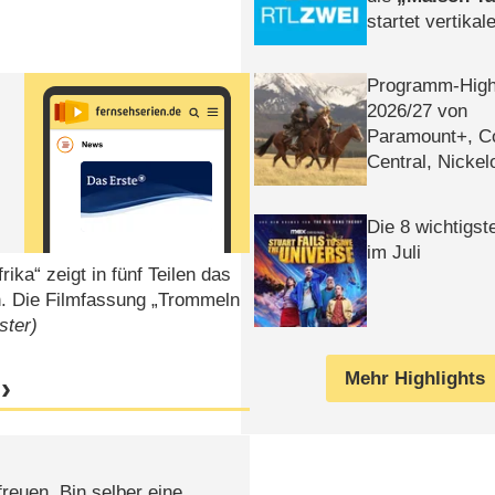
startet vertika
– Tag & Nacht
Programm-High
2026/​27 von
Paramount+, 
Central, Nicke
WELT
Die 8 wichtigst
im Juli
ika“ zeigt in fünf Teilen das
n. Die Filmfassung „Trommeln
ster)
Mehr Highlights
reuen. Bin selber eine