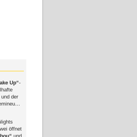
ake Up
-
lhafte
 und der
semineuen
hen
-
lights
wei öffnet
abou
und