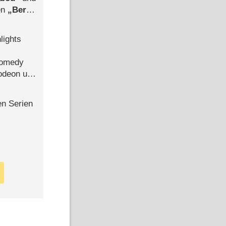
len
Berlin
-Ableger
lights
Comedy
lodeon und
en Serien