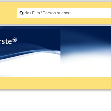
n A–Z
Filme A–Z