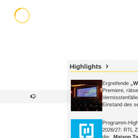
Highlights
Ergreifende
W
Premiere, rätse
Vermisstenfälle
Einstand des 
Tatort: Münc
Duos
Programm-High
2026/​27: RTL Z
die
Maison T