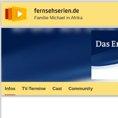
Familie Michael in Afrika
News
Entdecken
Streaming
TV-Starts
Serie
Infos
TV-Termine
Cast
Community