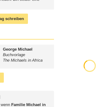
rag schreiben
George Michael
Buchvorlage
The Michaels in Africa
l
, wenn
Familie Michael in