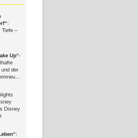
s
rf
:
 Tiefe –
ake Up
-
lhafte
 und der
semineuen
hen
-
lights
isney
ls Disney
r
 Leben
: