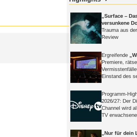
Surface – Da
versunkene Do
Trauma aus der
Review
Ergreifende
W
Premiere, rätse
Vermisstenfälle
Einstand des 
Tatort: Münc
Duos
Programm-High
2026/​27: Der D
Channel wird a
TV erwachsene
Nur für dein