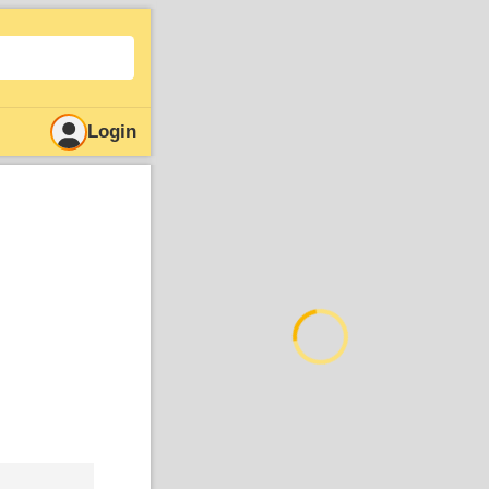
Login