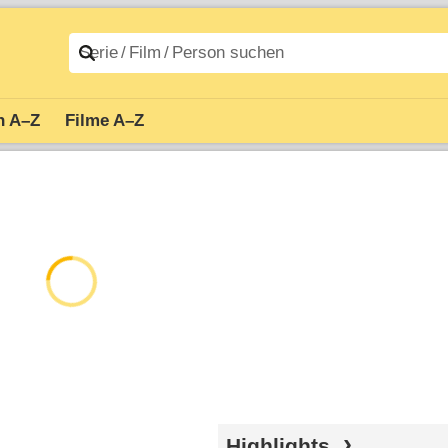
n A–Z
Filme A–Z
Highlights