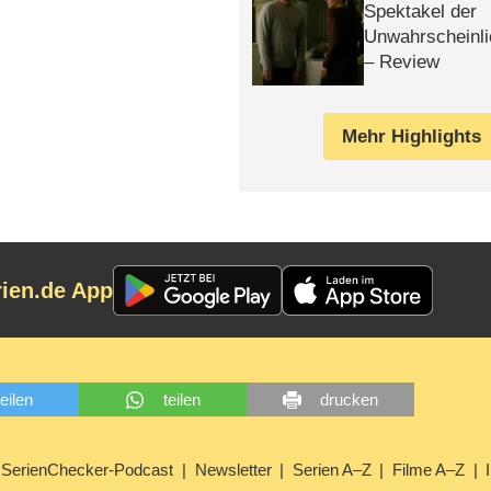
Spektakel der
Unwahrscheinli
– Review
Mehr Highlights
rien.de App
teilen
teilen
drucken
SerienChecker-Podcast
Newsletter
Serien A–Z
Filme A–Z