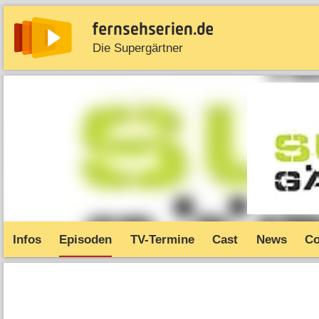
Die Supergärtner
News
Entdecken
Streaming
TV-Starts
Serie
Infos
Episoden
TV-Termine
Cast
News
C