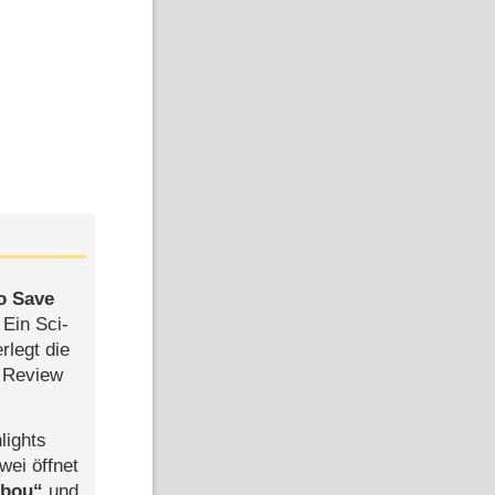
to Save
: Ein Sci-
rlegt die
 Review
lights
wei öffnet
abou
und