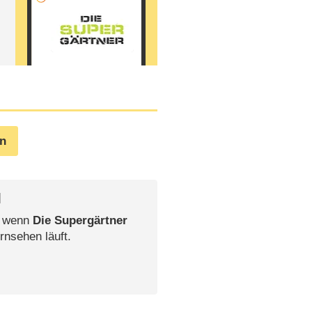
en
l
, wenn
Die Supergärtner
rnsehen läuft.