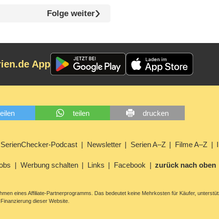
Folge weiter
rien.de App
teilen
teilen
drucken
SerienChecker-Podcast
Newsletter
Serien A–Z
Filme A–Z
obs
Werbung schalten
Links
Facebook
zurück nach oben
men eines Affiliate-Partnerprogramms. Das bedeutet keine Mehrkosten für Käufer, unterstüt
Finanzierung dieser Website.