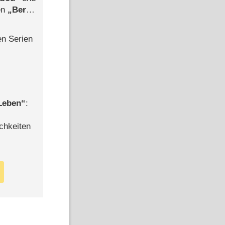
len
Berlin
-Ableger
en Serien
 Leben
:
chkeiten