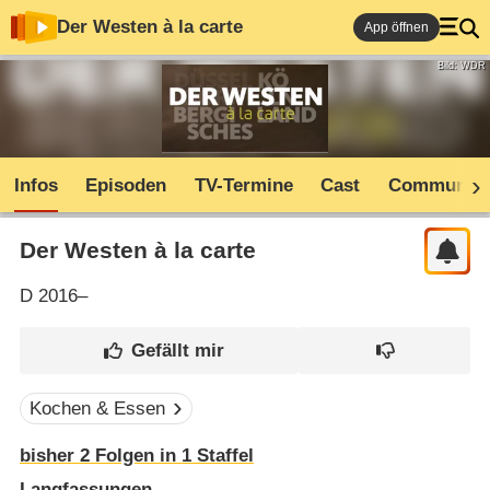
Der Westen à la carte
App öffnen
Bild: WDR
Infos
Episoden
TV-Termine
Cast
Community
Der Westen à la carte
D
2016–
Kochen & Essen
bisher
2
Folgen in
1
Staffel
Langfassungen