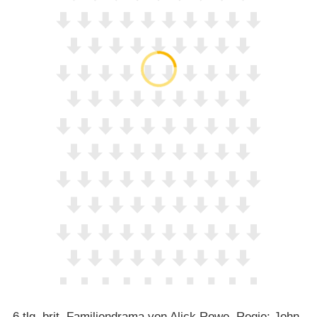
6 tlg. brit. Familiendrama von Alick Rowe, Regie: John