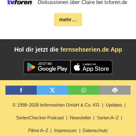
Diskussionen über Claire bei tvforen.de
mehr…
Hol dir jetzt die
fernsehserien.de App
© 1998–2026 imfernsehen GmbH & Co. KG
Updates
SerienChecker-Podcast
Newsletter
Serien A–Z
Filme A–Z
Impressum
Datenschutz