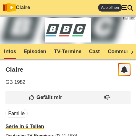
Claire
App öffnen
Bild: BBC
Infos
Episoden
TV-Termine
Cast
Community
Claire
GB
1982
Familie
Serie in 6 Teilen
Deutsche TV-Premiere
02.11.1984