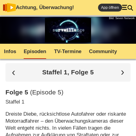
Achtung, Überwachung!
App öffnen
Bild: Seven Network
Infos
Episoden
TV-Termine
Community
Staffel 1, Folge 5
Folge 5
(Episode 5)
Staffel 1
Dreiste Diebe, rücksichtlose Autofahrer oder riskante
Motorradfahrer – den Überwachungskameras dieser
Welt entgeht nichts. In vielen Fällen tragen die
Aufnahmen zur Aufklärung von Straftaten oder zur