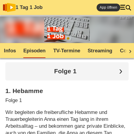
1 Tag 1 Job
App öffnen
Bild: SWR
Infos
Episoden
TV-Termine
Streaming
Comm
Folge 1
1
.
Hebamme
Folge 1
Wir begleiten die freiberufliche Hebamme und
Trauerbegleiterin Anna einen Tag lang in ihrem
Arbeitsalltag – und bekommen ganz private Einblicke,
auch von den Familien, die Anna an diesem Tag