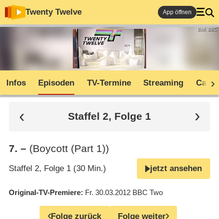
Twenty Twelve
App öffnen
Bild: BBC
Infos
Episoden
TV-Termine
Streaming
Cast
Staffel 2, Folge 1
7
.
–
(Boycott (Part 1))
Staffel 2, Folge 1 (30 Min.)
jetzt ansehen
Original-TV-Premiere
Fr. 30.03.2012
BBC Two
Folge zurück
Folge weiter