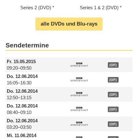
Series 2 (DVD)
Series 1 & 2 (DVD)
alle DVDs und Blu-rays
Sendetermine
Fr.
15.05.2015
(OF)
09:20–09:50
Do.
12.06.2014
(OF)
16:05–16:30
Do.
12.06.2014
(OF)
12:50–13:15
Do.
12.06.2014
(OF)
08:40–09:10
Do.
12.06.2014
(OF)
03:20–03:50
Mi.
11.06.2014