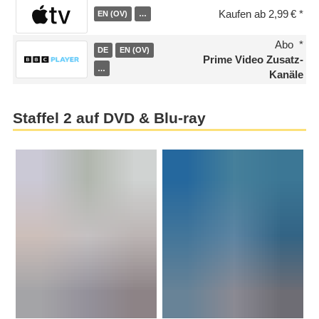
Kaufen ab 2,99 €
EN (OV)
…
Abo
DE
EN (OV)
Prime Video Zusatz-
…
Kanäle
Staffel 2 auf DVD & Blu-ray