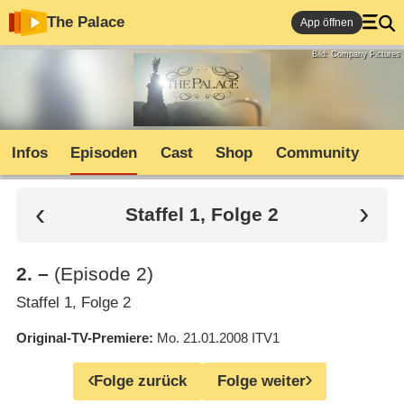
The Palace
App öffnen
Bild: Company Pictures
Infos
Episoden
Cast
Shop
Community
Staffel 1, Folge 2
2
.
–
(Episode 2)
Staffel 1, Folge 2
Original-TV-Premiere
Mo. 21.01.2008
ITV1
Folge zurück
Folge weiter