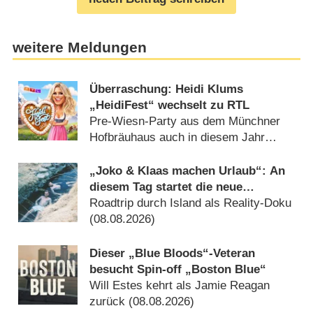
weitere Meldungen
Überraschung: Heidi Klums
„HeidiFest“ wechselt zu RTL
Pre-Wiesn-Party aus dem Münchner
Hofbräuhaus auch in diesem Jahr
(08.08.2026)
„Joko & Klaas machen Urlaub“: An
diesem Tag startet die neue
Sendung des Entertainer-Duos
Roadtrip durch Island als Reality-Doku
(08.08.2026)
Dieser „Blue Bloods“-Veteran
besucht Spin-off „Boston Blue“
Will Estes kehrt als Jamie Reagan
zurück (08.08.2026)