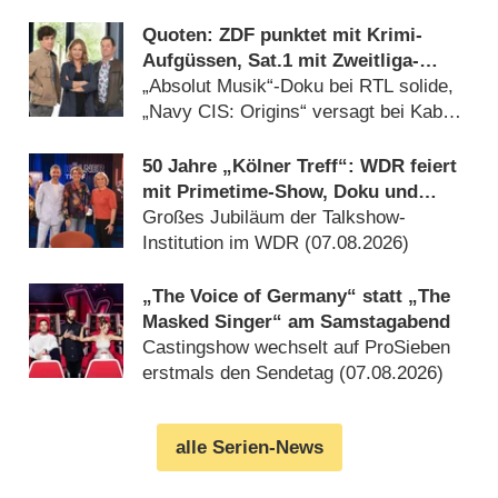
Quoten: ZDF punktet mit Krimi-
Aufgüssen, Sat.1 mit Zweitliga-
Auftakt
„Absolut Musik“-Doku bei RTL solide,
„Navy CIS: Origins“ versagt bei Kabel
Eins (08.08.2026)
50 Jahre „Kölner Treff“: WDR feiert
mit Primetime-Show, Doku und
Rückblicken
Großes Jubiläum der Talkshow-
Institution im WDR (07.08.2026)
„The Voice of Germany“ statt „The
Masked Singer“ am Samstagabend
Castingshow wechselt auf ProSieben
erstmals den Sendetag (07.08.2026)
alle Serien-News