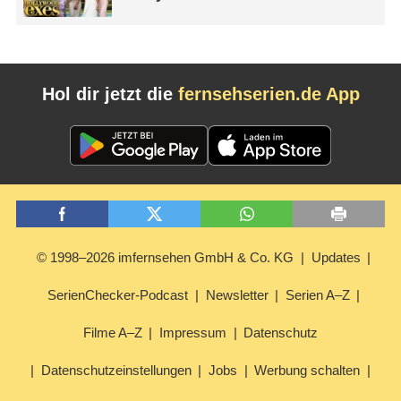
Hol dir jetzt die
fernsehserien.de App
© 1998–2026 imfernsehen GmbH & Co. KG
Updates
SerienChecker-Podcast
Newsletter
Serien A–Z
Filme A–Z
Impressum
Datenschutz
Datenschutzeinstellungen
Jobs
Werbung schalten