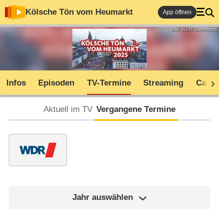
Kölsche Tön vom Heumarkt
App öffnen
Bild: WDR/Screenshot
Infos
Episoden
TV-Termine
Streaming
Cast
Aktuell im TV
Vergangene Termine
Jahr auswählen