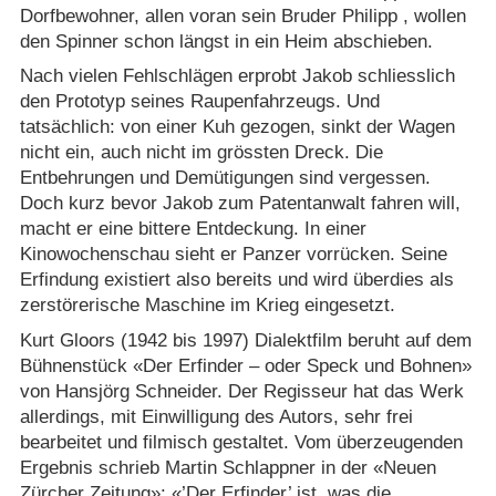
Dorfbewohner, allen voran sein Bruder Philipp , wollen
den Spinner schon längst in ein Heim abschieben.
Nach vielen Fehlschlägen erprobt Jakob schliesslich
den Prototyp seines Raupenfahrzeugs. Und
tatsächlich: von einer Kuh gezogen, sinkt der Wagen
nicht ein, auch nicht im grössten Dreck. Die
Entbehrungen und Demütigungen sind vergessen.
Doch kurz bevor Jakob zum Patentanwalt fahren will,
macht er eine bittere Entdeckung. In einer
Kinowochenschau sieht er Panzer vorrücken. Seine
Erfindung existiert also bereits und wird überdies als
zerstörerische Maschine im Krieg eingesetzt.
Kurt Gloors (1942 bis 1997) Dialektfilm beruht auf dem
Bühnenstück «Der Erfinder – oder Speck und Bohnen»
von Hansjörg Schneider. Der Regisseur hat das Werk
allerdings, mit Einwilligung des Autors, sehr frei
bearbeitet und filmisch gestaltet. Vom überzeugenden
Ergebnis schrieb Martin Schlappner in der «Neuen
Zürcher Zeitung»: «’Der Erfinder’ ist, was die