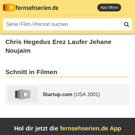
App öffnen
Chris Hegedus Erez Laufer Jehane
Noujaim
Schnitt in Filmen
Startup.com
(
USA
2001)
Hol dir jetzt die
fernsehserien.de App