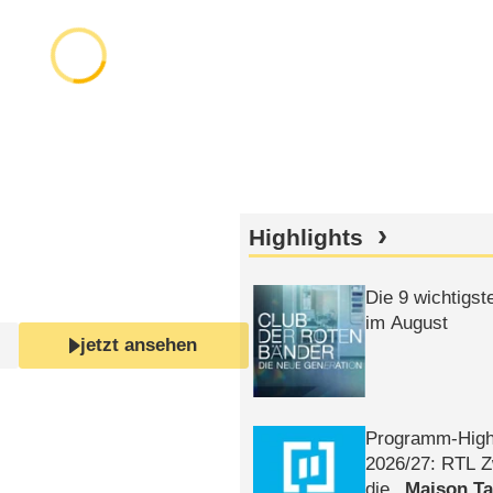
Highlights
Die 9 wichtigst
im August
jetzt ansehen
Programm-High
2026/​27: RTL Z
die
Maison T