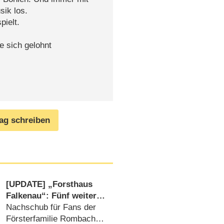
sik los.
pielt.
e sich gelohnt
rag schreiben
[UPDATE] „Forsthaus
Falkenau“: Fünf weitere
Staffeln gehen online
Nachschub für Fans der
Försterfamilie Rombach