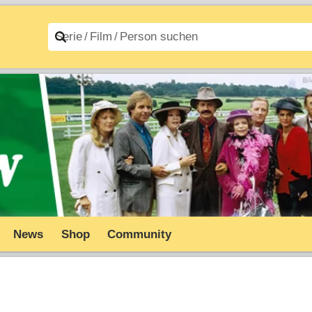
n A–Z
Filme A–Z
News
Shop
Community