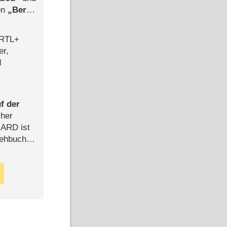
len
Berlin
-Ableger
 RTL+
er,
d
f der
cher
n ARD ist
rehbuch
iew