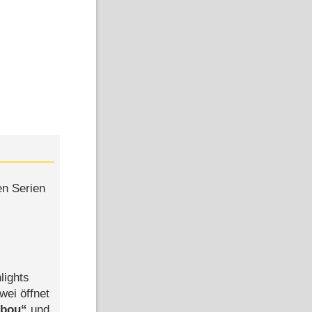
en Serien
lights
wei öffnet
abou
und