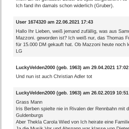
Ich fand ihn damals schon widerlich (Gruber).
User 1674320
am
22.06.2021 17:43
Hallo Ihr Lieben, weiß jemand zufällig, was aus Sam
Mazzoni. geworden ist? Ich weiß nur, das Thomas Fr
für 15.000 DM gekauft hat. Ob Mazzoni heute noch l
LG
LuckyVelden2000
(geb. 1963) am
29.04.2021 17:02
Und nun ist auch Christian Adler tot
LuckyVelden2000
(geb. 1963) am
26.02.2019 10:51
Grass Mann
Iris Berben spielte nie in Rivalen der Rennbahn mit 
Guldenburgs
Aber Thekla Carola Wied von Ich heirate eine Familie
Ja die Musik Vor und Abspann war klasse von Diete