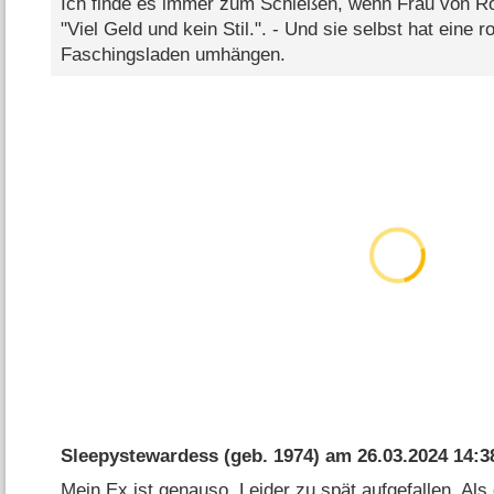
Ich finde es immer zum Schießen, wenn Frau von R
"Viel Geld und kein Stil.". - Und sie selbst hat eine
Faschingsladen umhängen.
Sleepystewardess
(geb. 1974) am
26.03.2024 14:3
Mein Ex ist genauso. Leider zu spät aufgefallen. Als d