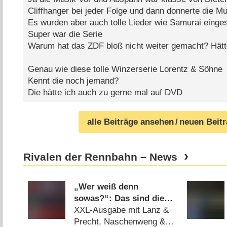
Cliffhanger bei jeder Folge und dann donnerte die Mu
Es wurden aber auch tolle Lieder wie Samurai einges
Super war die Serie
Warum hat das ZDF bloß nicht weiter gemacht? Hätt
Genau wie diese tolle Winzerserie Lorentz & Söhne
Kennt die noch jemand?
Die hätte ich auch zu gerne mal auf DVD
alle Beiträge ansehen
/ neuen Beit
Rivalen der Rennbahn – News
„Wer weiß denn
sowas?“: Das sind die
Gäste zwischen
XXL-Ausgabe mit Lanz &
Weihnachten und Neujahr
Precht, Naschenweng &