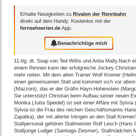
Erhalte Neuigkeiten zu
Rivalen der Rennbahn
direkt auf dein Handy.
Kostenlos mit der
fernsehserien.de
App.
Benachrichtige mich
11-tlg. dt. Soap von Ted Willis und Anita Mally.Nach 
einem Rennen kann der erfolgreiche Jockey Christian
mehr reiten. Mit dem alten Trainer Wolf Kremer (Hellmu
einen gemeinsamen Stall und kümmert sich vor alle
(Mazzoni), das er der Gräfin Hayn-Hohenstein (Margot
Sie unterstützt Christian beim Aufbau seiner neuen Ex
Monika (Jutta Speidel) ist seit einer Affäre mit Sylvi
Sylvia ist die Frau des reichen Geschäftsmanns Han
Zapatka), der mit allerlei Intrigen an den Stall Kreme
Stallpersonal gehören Stallmeister Rolf Lesch (Hans Cl
Stalljunge Ludger (Santiago Ziesmer), Stallmädchen 