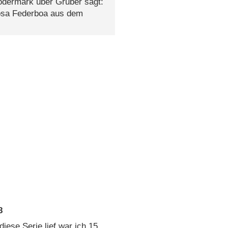
ödermark über Gruber sagt:
 rosa Federboa aus dem
8
iese Serie lief war ich 15.