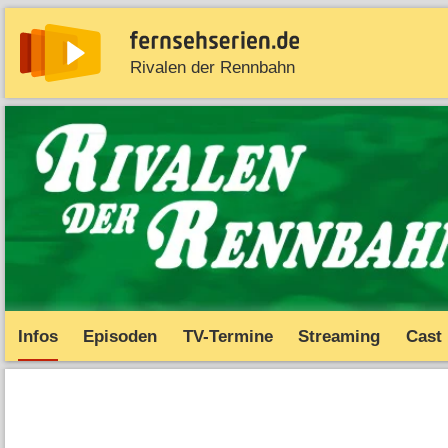
Rivalen der Rennbahn
News
Entdecken
Streaming
TV-Starts
Serie
Infos
Episoden
TV-Termine
Streaming
Cast