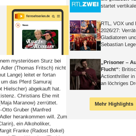
startet vertika
– Tag & Nacht
RTL, VOX und
2026/​27: Verrät
Gladiatoren un
Sebastian Lege
einem mysteriösen Sturz bei
Prisoner – Au
 Adler (Thomas Fritsch) nicht
Flucht
: Britis
t Lange) leitet er fortan
Actionthriller i
m um das Pferd Samuraj
an löchriges D
 Hielscher) abgekauft hat.
gekettet – Rev
istenz. Christians Ehe mit
a (Maja Maranow) zerrüttet.
Mehr Highlights
s-Otto Gruber (Manfred
r/​​Adler herankommen will. Zum
arin), ein Alkoholiker,
Margit Franke (Radost Bokel)