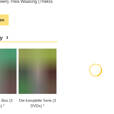
reen).Thea Waasing (Thekla
gen
ay
s Box (3
Die komplette Serie (3
)
DVDs)