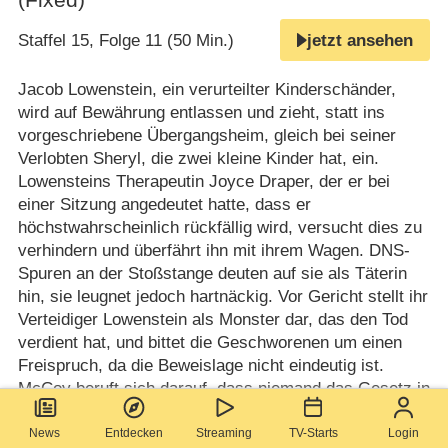
Staffel 15, Folge 11 (50 Min.)
jetzt ansehen
Jacob Lowenstein, ein verurteilter Kinderschänder,
wird auf Bewährung entlassen und zieht, statt ins
vorgeschriebene Übergangsheim, gleich bei seiner
Verlobten Sheryl, die zwei kleine Kinder hat, ein.
Lowensteins Therapeutin Joyce Draper, der er bei
einer Sitzung angedeutet hatte, dass er
höchstwahrscheinlich rückfällig wird, versucht dies zu
verhindern und überfährt ihn mit ihrem Wagen. DNS-
Spuren an der Stoßstange deuten auf sie als Täterin
hin, sie leugnet jedoch hartnäckig. Vor Gericht stellt ihr
Verteidiger Lowenstein als Monster dar, das den Tod
verdient hat, und bittet die Geschworenen um einen
Freispruch, da die Beweislage nicht eindeutig ist.
McCoy beruft sich darauf, dass niemand das Gesetz in
die eigenen Hände nehmen darf und verlangt eine
Bestrafung.
(Text: RTL)
News
Entdecken
Streaming
TV-Starts
Login