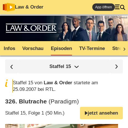
Law & Order
App öffnen
Bild: NBCUniversal
Infos
Vorschau
Episoden
TV-Termine
Stream
Staffel
15
Staffel 15 von
Law & Order
startete am
25.09.2007 bei RTL.
326
.
Blutrache
(Paradigm)
Staffel 15, Folge 1 (50 Min.)
jetzt ansehen