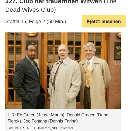
327
.
Club der trauernden Witwen
(The
Dead Wives Club)
Staffel 15, Folge 2 (50 Min.)
jetzt ansehen
L-R: Ed Green (Jesse Martin), Donald Cragen (
Dann
Florek
), Joe Fontana (
Dennis Farina
)
Bild: 13TH STREET Universal_NBC Universal