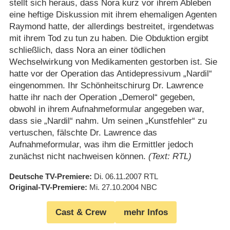
stellt sich heraus, dass Nora kurz vor ihrem Ableben
eine heftige Diskussion mit ihrem ehemaligen Agenten
Raymond hatte, der allerdings bestreitet, irgendetwas
mit ihrem Tod zu tun zu haben. Die Obduktion ergibt
schließlich, dass Nora an einer tödlichen
Wechselwirkung von Medikamenten gestorben ist. Sie
hatte vor der Operation das Antidepressivum „Nardil“
eingenommen. Ihr Schönheitschirurg Dr. Lawrence
hatte ihr nach der Operation „Demerol“ gegeben,
obwohl in ihrem Aufnahmeformular angegeben war,
dass sie „Nardil“ nahm. Um seinen „Kunstfehler“ zu
vertuschen, fälschte Dr. Lawrence das
Aufnahmeformular, was ihm die Ermittler jedoch
zunächst nicht nachweisen können.
(Text: RTL)
Deutsche TV-Premiere
Di. 06.11.2007
RTL
Original-TV-Premiere
Mi. 27.10.2004
NBC
Cast & Crew
mehr Infos