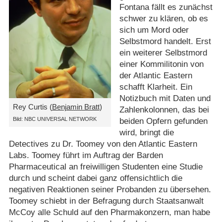
Fontana fällt es zunächst
schwer zu klären, ob es
sich um Mord oder
Selbstmord handelt. Erst
ein weiterer Selbstmord
einer Kommilitonin von
der Atlantic Eastern
schafft Klarheit. Ein
Notizbuch mit Daten und
Rey Curtis (
Benjamin Bratt
)
Zahlenkolonnen, das bei
Bild: NBC UNIVERSAL NETWORK
beiden Opfern gefunden
wird, bringt die
Detectives zu Dr. Toomey von den Atlantic Eastern
Labs. Toomey führt im Auftrag der Barden
Pharmaceutical an freiwilligen Studenten eine Studie
durch und scheint dabei ganz offensichtlich die
negativen Reaktionen seiner Probanden zu übersehen.
Toomey schiebt in der Befragung durch Staatsanwalt
McCoy alle Schuld auf den Pharmakonzern, man habe