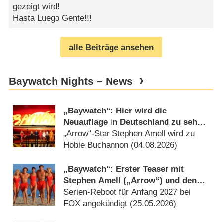
gezeigt wird!
Hasta Luego Gente!!!
alle Beiträge ansehen
Baywatch Nights – News
„Baywatch“: Hier wird die
Neuauflage in Deutschland zu sehen
sein
„Arrow“-Star Stephen Amell wird zu
Hobie Buchannon (
04.08.2026
)
„Baywatch“: Erster Teaser mit
Stephen Amell („Arrow“) und den
neuen Rettungsschwimmern von
Serien-Reboot für Anfang 2027 bei
Malibu
FOX angekündigt (
25.05.2026
)