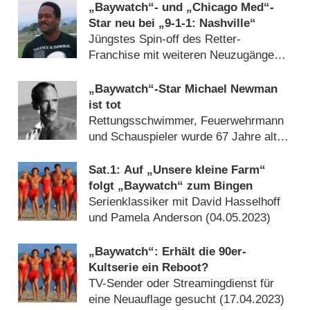
„Baywatch“- und „Chicago Med“-
Star neu bei „9-1-1: Nashville“
Jüngstes Spin-off des Retter-
Franchise mit weiteren Neuzugängen
(
16.08.2025
)
„Baywatch“-Star Michael Newman
ist tot
Rettungsschwimmer, Feuerwehrmann
und Schauspieler wurde 67 Jahre alt
(
23.10.2024
)
Sat.1: Auf „Unsere kleine Farm“
folgt „Baywatch“ zum Bingen
Serienklassiker mit David Hasselhoff
und Pamela Anderson (
04.05.2023
)
„Baywatch“: Erhält die 90er-
Kultserie ein Reboot?
TV-Sender oder Streamingdienst für
eine Neuauflage gesucht (
17.04.2023
)