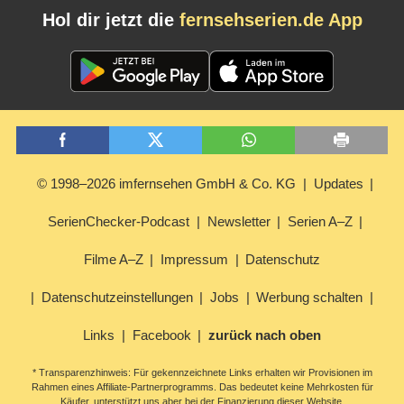
Hol dir jetzt die
fernsehserien.de App
© 1998–2026 imfernsehen GmbH & Co. KG
Updates
SerienChecker-Podcast
Newsletter
Serien A–Z
Filme A–Z
Impressum
Datenschutz
Datenschutzeinstellungen
Jobs
Werbung schalten
Links
Facebook
zurück nach oben
* Transparenzhinweis: Für gekennzeichnete Links erhalten wir Provisionen im
Rahmen eines Affiliate-Partnerprogramms. Das bedeutet keine Mehrkosten für
Käufer, unterstützt uns aber bei der Finanzierung dieser Website.