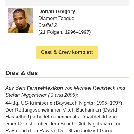
Dorian Gregory
Diamont Teague
Staffel 2
(21 Folgen, 1996⁠–⁠1997)
Cast & Crew komplett
Dies & das
Aus dem
Fernsehlexikon
von Michael Reufsteck und
Stefan Niggemeier (Stand 2005):
44-tlg. US-Krimiserie (Baywatch Nights; 1995⁠–⁠1997).
Der Rettungsschwimmer Mitch Buchannon (David
Hasselhoff) arbeitet nebenbei als Privatdetektiv in
einer Detektei über dem Beach-Club Nights von Lou
Raymond (Lou Rawls). Der Strandpolizist Garner